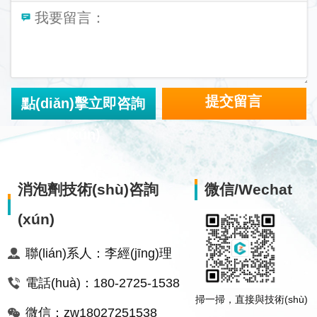
點(diǎn)擊立即咨詢
(xún)
消泡劑技術(shù)咨詢
微信/Wechat
(xún)
聯(lián)系人：李經(jīng)理
電話(huà)：180-2725-1538
掃一掃，直接與技術(shù)
微信：zw18027251538