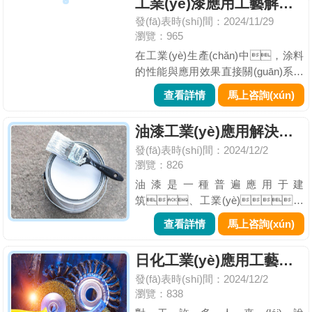
工業(yè)漆應用工藝解決方案
藝，它包含了洗
發(fā)表時(shí)間：2024/11/29
滌、濾漿、漂
瀏覽：965
白、脫水、抄紙等步
驟才得以成功的生產(chǎn)出品質
在工業(yè)生產(chǎn)中，涂料
(zhì)出色的紙制品。但這
的性能與應用效果直接關(guān)系到
幾項工藝中均有不同程度的泡沫產
產(chǎn)品的最終質(zhì)
查看詳情
馬上咨詢(xún)
(chǎn)生，造...
量。工業(yè)漆，
作為保護及裝飾各類(lèi)基材的重要
油漆工業(yè)應用解決方案
材料，其施工過(guò)程中的每
發(fā)表時(shí)間：2024/12/2
一個(gè)細節都至關(guān)重
瀏覽：826
要。然而，氣
泡問(wèn)題一直是困擾眾多涂料企
油漆是一種普遍應用于建
業(yè)和施工團隊的一大難
筑、工業(yè)、
題。氣泡不僅影響涂層的
藝術(shù)和裝飾領(lǐng)域的涂料產
查看詳情
馬上咨詢(xún)
外觀(guān)美...
(chǎn)品，由顏料、溶
劑、樹(shù)脂和添加劑等組
日化工業(yè)應用工藝解決方案
成。其主要功能是涂覆在物體
發(fā)表時(shí)間：2024/12/2
表面，起到裝飾、防
瀏覽：838
護、美化和修飾的作