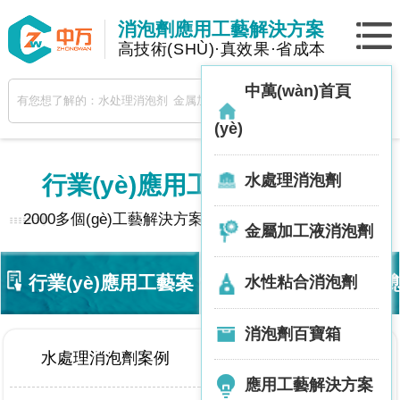
消泡劑應用工藝解決方案
高技術(SHÙ)·真效果·省成本
中萬(wàn)首頁
(yè)
水處理消泡劑
行業(yè)應用工藝
· 解決方案
2000多個(gè)工藝解決方案，助你解決泡沫問(wèn)題
金屬加工液消泡劑
行業(yè)應用工藝案
技術(shù)動(dòng)態(
水性粘合消泡劑
消泡劑百寶箱
例
水處理消泡劑案例
金屬加工液消泡劑案例
應用工藝解決方案