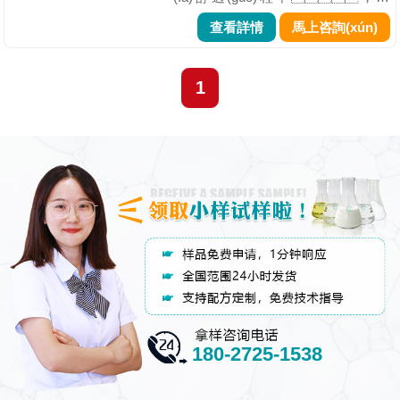
(shí)常會(huì )有大量泡沫的產(chǎn)
查看詳情
馬上咨詢(xún)
生，那這些泡沫是如何來(lái)
的呢？我們就以豆制品發
(fā)酵的過(guò)程產(chǎn)生泡沫會
1
(huì )帶來(lái)哪些危害來(lái)為大家
進(jìn)行講解，在發(fā)酵過
(guò)程中產(chǎn)生的大量泡
沫，如果處理不及時
(shí)，會(huì )造成原材料的浪
費，同時(shí)還會(huì )影響工...
180-2725-1538