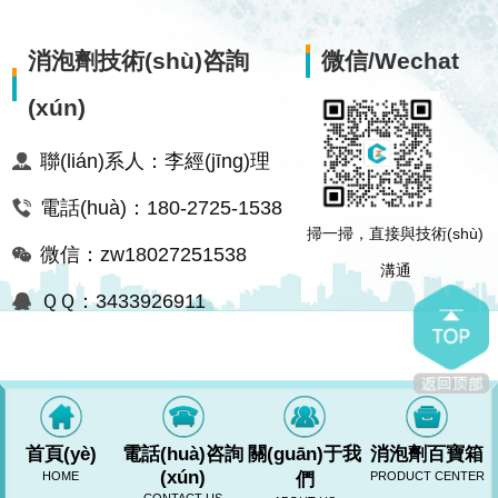
消泡劑技術(shù)咨詢
微信/Wechat
(xún)
聯(lián)系人：李經(jīng)理
電話(huà)：180-2725-1538
掃一掃，直接與技術(shù)
微信：zw18027251538
溝通
ＱＱ：3433926911
首頁(yè)
電話(huà)咨詢
關(guān)于我
消泡劑百寶箱
(xún)
HOME
們
PRODUCT CENTER
RM新时代网站