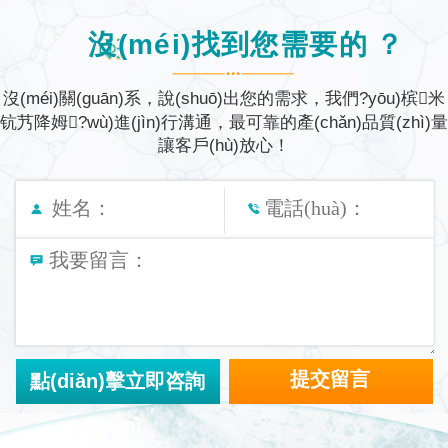
沒(méi)找到您需要的？
沒(méi)關(guān)系，說(shuō)出您的需求，我們?yōu)槟米
钪艿降姆?wù)進(jìn)行溝通，
最可靠的產(chǎn)品質(zhì)量
讓客戶(hù)放心！
點(diǎn)擊立即咨詢
(xún)