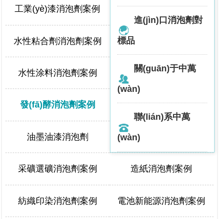
工業(yè)漆消泡劑案例
建材消泡劑案例
進(jìn)口消泡劑對
標品
水性粘合劑消泡劑案例
工業(yè)清洗消泡劑案例
關(guān)于中萬
水性涂料消泡劑案例
脫硫消泡劑案例
(wàn)
發(fā)酵消泡劑案例
日化消泡劑案例
聯(lián)系中萬
油墨油漆消泡劑
油田消泡劑案例
(wàn)
采礦選礦消泡劑案例
造紙消泡劑案例
紡織印染消泡劑案例
電池新能源消泡劑案例