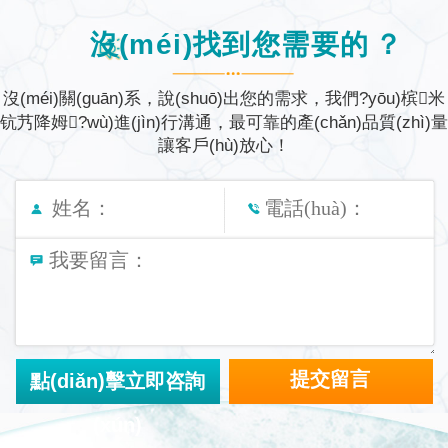
沒(méi)找到您需要的？
沒(méi)關(guān)系，說(shuō)出您的需求，我們?yōu)槟米
钪艿降姆?wù)進(jìn)行溝通，
最可靠的產(chǎn)品質(zhì)量
讓客戶(hù)放心！
點(diǎn)擊立即咨詢
(xún)