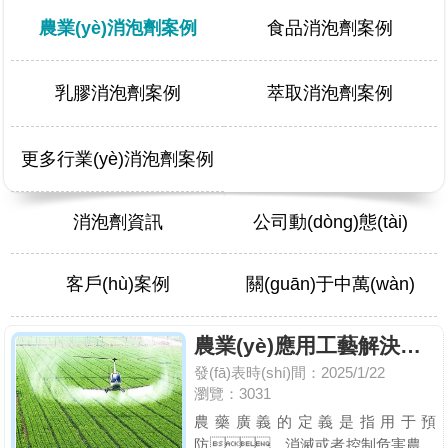
農業(yè)消泡劑案例
食品消泡劑案例
乳膠消泡劑案例
萃取消泡劑案例
更多行業(yè)消泡劑案例
消泡劑資訊
公司動(dòng)態(tài)
客戶(hù)案例
關(guān)于中萬(wàn)
農業(yè)應用工藝解決方案
發(fā)表時(shí)間：2025/1/22
瀏覽：3031
農藥廣義的定義是指用于預
防、消滅或者控制危害農業