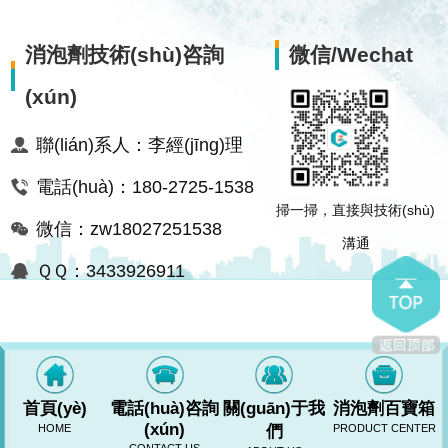
消泡劑技術(shù)咨詢
微信/Wechat
(xún)
聯(lián)系人：李經(jīng)理
電話(huà)：180-2725-1538
掃一掃，直接與技術(shù)
微信：zw18027251538
溝通
ＱＱ：3433926911
首頁(yè)
電話(huà)咨詢
關(guān)于我
消泡劑百寶箱
(xún)
HOME
們
PRODUCT CENTER
RM新时代网站