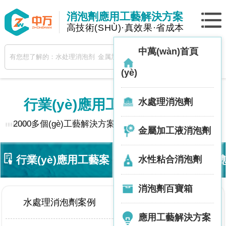
消泡劑應用工藝解決方案
高技術(SHÙ)·真效果·省成本
中萬(wàn)首頁
(yè)
水處理消泡劑
行業(yè)應用工藝
· 解決方案
2000多個(gè)工藝解決方案，助你解決泡沫問(wèn)題
金屬加工液消泡劑
行業(yè)應用工藝案
技術(shù)動(dòng)態(
水性粘合消泡劑
消泡劑百寶箱
例
水處理消泡劑案例
金屬加工液消泡劑案例
應用工藝解決方案