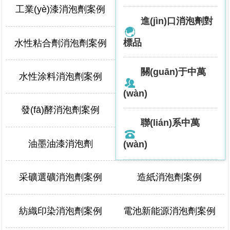
工業(yè)漆消泡劑案例
建材消泡劑案例
進(jìn)口消泡劑對
標品
水性粘合劑消泡劑案例
工業(yè)清洗消泡劑案例
關(guān)于中萬
水性涂料消泡劑案例
脫硫消泡劑案例
(wàn)
發(fā)酵消泡劑案例
日化消泡劑案例
聯(lián)系中萬
油墨油漆消泡劑
油田消泡劑案例
(wàn)
采礦選礦消泡劑案例
造紙消泡劑案例
紡織印染消泡劑案例
電池新能源消泡劑案例