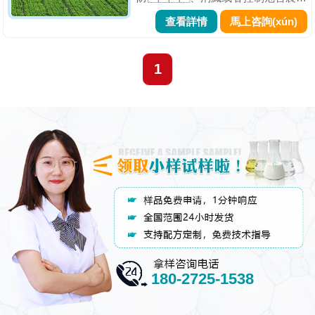
(yè)、林業(yè)的
查看詳情
馬上咨詢(xún)
病、蟲(chóng)、
草和其他有害生物以及有目的地調
節、控制、影響植物和有害生
1
物代謝、生長
(cháng)、發(fā)
育、繁殖過(guò)程的化學
(xué)合成或者來(lái)源于生
物、其他天然產(chǎn)物及應
用生物技術(shù)產(chǎn)生的一種物
質(zhì)或者幾...
180-2725-1538